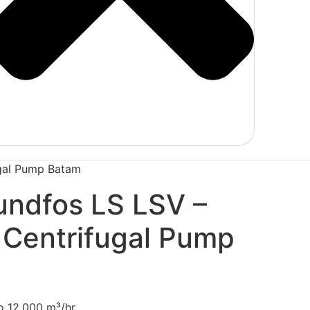
ugal Pump Batam
ndfos LS LSV –
 Centrifugal Pump
 12,000 m³/hr