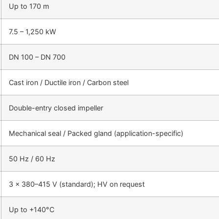
Up to 170 m
7.5 – 1,250 kW
DN 100 – DN 700
Cast iron / Ductile iron / Carbon steel
Double-entry closed impeller
Mechanical seal / Packed gland (application-specific)
50 Hz / 60 Hz
3 x 380–415 V (standard); HV on request
Up to +140°C