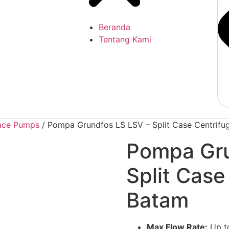
Beranda
Tentang Kami
face Pumps
/ Pompa Grundfos LS LSV – Split Case Centrif
Pompa Gru
Split Case
Batam
Max Flow Rate:
Up to