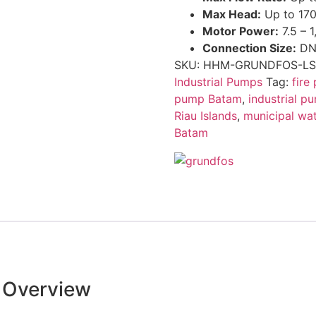
Max Head:
Up to 17
Motor Power:
7.5 – 
Connection Size:
DN 
SKU:
HHM-GRUNDFOS-LS
Industrial Pumps
Tag:
fire
pump Batam
,
industrial p
Riau Islands
,
municipal wa
Batam
& Overview