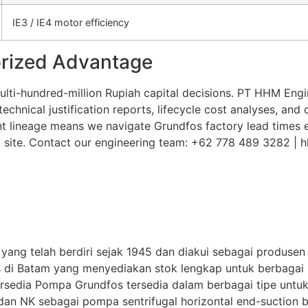
IE3 / IE4 motor efficiency
rized Advantage
lti-hundred-million Rupiah capital decisions. PT HHM Engi
hnical justification reports, lifecycle cost analyses, and d
nt lineage means we navigate Grundfos factory lead times
ct site. Contact our engineering team: +62 778 489 3282 |
ang telah berdiri sejak 1945 dan diakui sebagai produsen
 di Batam yang menyediakan stok lengkap untuk berbagai k
Tersedia Pompa Grundfos tersedia dalam berbagai tipe un
NB dan NK sebagai pompa sentrifugal horizontal end-suction b