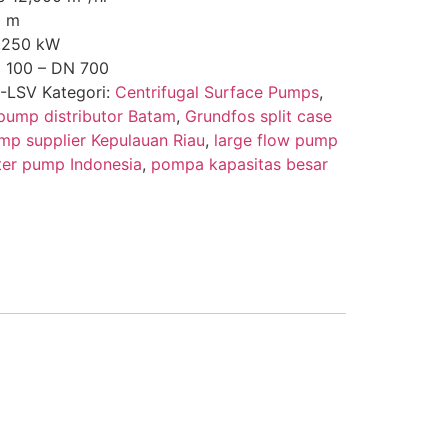
0 m
1,250 kW
100 – DN 700
-LSV
Kategori:
Centrifugal Surface Pumps
,
 pump distributor Batam
,
Grundfos split case
ump supplier Kepulauan Riau
,
large flow pump
ter pump Indonesia
,
pompa kapasitas besar