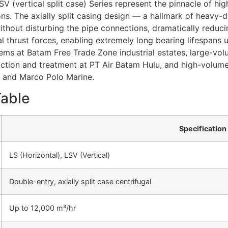
SV (vertical split case) Series represent the pinnacle of hi
tions. The axially split casing design — a hallmark of heav
ithout disturbing the pipe connections, dramatically redu
al thrust forces, enabling extremely long bearing lifespans
ystems at Batam Free Trade Zone industrial estates, large-vo
raction and treatment at PT Air Batam Hulu, and high-volu
 and Marco Polo Marine.
Table
Specification
LS (Horizontal), LSV (Vertical)
Double-entry, axially split case centrifugal
Up to 12,000 m³/hr