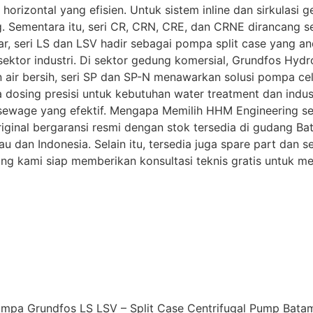
horizontal yang efisien. Untuk sistem inline dan sirkulasi
g. Sementara itu, seri CR, CRN, CRE, dan CRNE dirancang s
sar, seri LS dan LSV hadir sebagai pompa split case yang 
ektor industri. Di sektor gedung komersial, Grundfos Hydro
ir bersih, seri SP dan SP-N menawarkan solusi pompa celu
ing presisi untuk kebutuhan water treatment dan industri k
 sewage yang efektif. Mengapa Memilih HHM Engineering s
inal bergaransi resmi dengan stok tersedia di gudang Bat
au dan Indonesia. Selain itu, tersedia juga spare part dan
ng kami siap memberikan konsultasi teknis gratis untuk 
mpa Grundfos LS LSV – Split Case Centrifugal Pump Bata