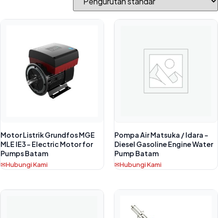
Motor Listrik Grundfos MGE
Pompa Air Matsuka / Idara –
MLE IE3 – Electric Motor for
Diesel Gasoline Engine Water
Pumps Batam
Pump Batam
Hubungi Kami
Hubungi Kami