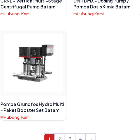
CRNE – Vertical Multi-Stage
DMH DMX – Dosing Pump /
Centrifugal Pump Batam
Pompa Dosis Kimia Batam
Hubungi Kami
Hubungi Kami
Pompa Grundfos Hydro Multi
– Paket Booster Set Batam
Hubungi Kami
1
2
3
4
→